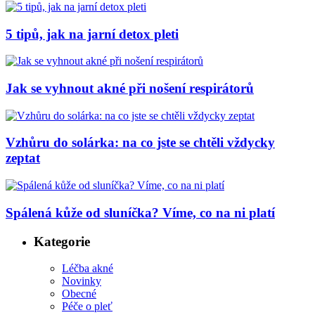
5 tipů, jak na jarní detox pleti
Jak se vyhnout akné při nošení respirátorů
Vzhůru do solárka: na co jste se chtěli vždycky
zeptat
Spálená kůže od sluníčka? Víme, co na ni platí
Kategorie
Léčba akné
Novinky
Obecné
Péče o pleť