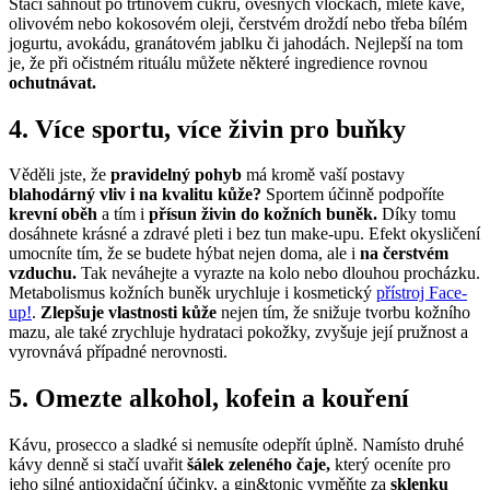
Stačí sáhnout po třtinovém cukru, ovesných vločkách, mleté kávě,
olivovém nebo kokosovém oleji, čerstvém droždí nebo třeba bílém
jogurtu, avokádu, granátovém jablku či jahodách. Nejlepší na tom
je, že při očistném rituálu můžete některé ingredience rovnou
ochutnávat.
4. Více sportu, více živin pro buňky
Věděli jste, že
pravidelný pohyb
má kromě vaší postavy
blahodárný vliv i na kvalitu kůže?
Sportem účinně podpoříte
krevní oběh
a tím i
přísun živin do kožních buněk.
Díky tomu
dosáhnete krásné a zdravé pleti i bez tun make-upu. Efekt okysličení
umocníte tím, že se budete hýbat nejen doma, ale i
na čerstvém
vzduchu.
Tak neváhejte a vyrazte na kolo nebo dlouhou procházku.
Metabolismus kožních buněk urychluje i kosmetický
přístroj Face-
up!
.
Zlepšuje vlastnosti kůže
nejen tím, že snižuje tvorbu kožního
mazu, ale také zrychluje hydrataci pokožky, zvyšuje její pružnost a
vyrovnává případné nerovnosti.
5. Omezte alkohol, kofein a kouření
Kávu, prosecco a sladké si nemusíte odepřít úplně. Namísto druhé
kávy denně si stačí uvařit
šálek
zeleného čaje,
který oceníte pro
jeho silné antioxidační účinky, a gin&tonic vyměňte za
sklenku