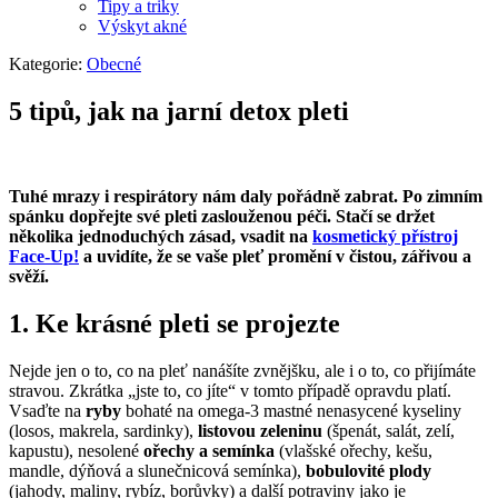
Tipy a triky
Výskyt akné
Kategorie:
Obecné
5 tipů, jak na jarní detox pleti
Tuhé mrazy i respirátory nám daly pořádně zabrat. Po zimním
spánku dopřejte své pleti zaslouženou péči. Stačí se držet
několika jednoduchých zásad, vsadit na
kosmetický přístroj
Face-Up!
a uvidíte, že se vaše pleť promění v čistou, zářivou a
svěží.
1. Ke krásné pleti se projezte
Nejde jen o to, co na pleť nanášíte zvnějšku, ale i o to, co přijímáte
stravou. Zkrátka „jste to, co jíte“ v tomto případě opravdu platí.
Vsaďte na
ryby
bohaté na omega-3 mastné nenasycené kyseliny
(losos, makrela, sardinky),
listovou zeleninu
(špenát, salát, zelí,
kapustu), nesolené
ořechy a semínka
(vlašské ořechy, kešu,
mandle, dýňová a slunečnicová semínka),
bobulovité plody
(jahody, maliny, rybíz, borůvky) a další potraviny jako je