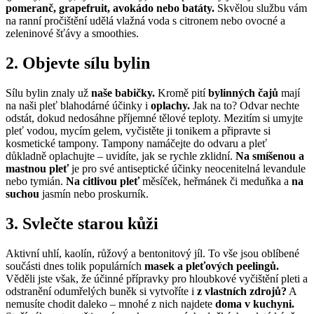
pomeranč, grapefruit, avokádo nebo batáty.
Skvělou službu vám
na ranní pročištění udělá vlažná voda s citronem nebo ovocné a
zeleninové šťávy a smoothies.
2. Objevte sílu bylin
Sílu bylin znaly už
naše babičky.
Kromě pití
bylinných čajů
mají
na naši pleť blahodárné účinky i
oplachy.
Jak na to? Odvar nechte
odstát, dokud nedosáhne příjemné tělové teploty. Mezitím si umyjte
pleť vodou, mycím gelem, vyčistěte ji tonikem a připravte si
kosmetické tampony. Tampony namáčejte do odvaru a pleť
důkladně oplachujte – uvidíte, jak se rychle zklidní.
Na smíšenou a
mastnou pleť
je pro své
antiseptické účinky neocenitelná levandule
nebo tymián.
Na citlivou pleť
měsíček, heřmánek či meduňka a
na
suchou
jasmín nebo proskurník.
3. Svlečte starou kůži
Aktivní uhlí, kaolín, růžový a bentonitový jíl. To vše jsou oblíbené
součásti dnes tolik populárních
masek a pleťových peelingů.
Věděli jste však, že účinné přípravky pro hloubkové vyčištění pleti a
odstranění odumřelých buněk si vytvoříte i
z vlastních zdrojů?
A
nemusíte chodit daleko – mnohé z nich najdete
doma v kuchyni.