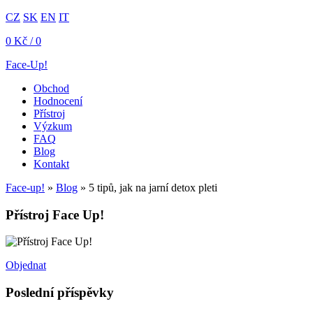
CZ
SK
EN
IT
0
Kč
/ 0
Face-Up!
Obchod
Hodnocení
Přístroj
Výzkum
FAQ
Blog
Kontakt
Face-up!
»
Blog
»
5 tipů, jak na jarní detox pleti
Přístroj Face Up!
Objednat
Poslední příspěvky