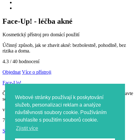
Face-Up! - léčba akné
Kosmetický přístroj pro domácí použití
Účinný způsob, jak se zbavit akné: bezbolestně, pohodlně, bez
rizika a doma.
4.3
/ 40 hodnocení
Objednat
Více o přístroji
Face-Up!
Český kosmetický přístroj na léčbu akné pro denní použití. Zbavte
Webové stránky používají k poskytování
se akné během několika dní. Výsledek 10ti letého výzkumu.
služeb, personalizaci reklam a analýze
volejte PO-ČT 8:00 - 16:00, PÁ 8:00 - 14:00
návštěvnosti soubory cookie. Používáním
souhlasíte s použitím souborů cookie.
774 460 499
Zjistit více
Sledujte nás na Facebooku