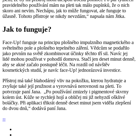
pravidelného používání mám na pleti tak málo pupínků, že o nich
skoro ani nevím. Nechápu, jak to může fungovat, ale funguje to
úžasně. Tohoto přístroje se nikdy nevzdám,“ napsala nám Jitka.
Jak to funguje?
Face-Up! funguje na principu plošného impulzního magnetického a
světelného pole a plošného tepelného záření. Vědcům se podařilo
jako prvním na světě zkombinovat účinky těchto tří sil. Navíc jej
lidé mohou používat v pohodlí domova. Stačí jen deset minut denně,
aby se akné začalo postupně léčit. Na rozdíl od návštěv
kosmetických studií, je navíc face-Up! jednorázová investice.
Přístroj má také blahodárný vliv na pokožku, kterou hydratuje a
zvyšuje také její pružnost a vyrovnává nerovnosti na pleti. To
potvrzuje paní Jana. „Po používání zmizely i pigmentové skvrny
kolem úst. Kůže se rychleji hojí a obličej mi již nehyzdí ošklivé
boláčky. Při aplikaci třikrát denně deset minut jsem viděla zlepšení
do dvou dnů,“ dodává paní Jana.
‹
›