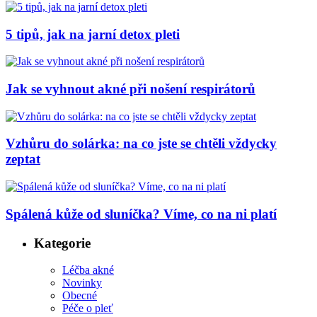
5 tipů, jak na jarní detox pleti
Jak se vyhnout akné při nošení respirátorů
Vzhůru do solárka: na co jste se chtěli vždycky
zeptat
Spálená kůže od sluníčka? Víme, co na ni platí
Kategorie
Léčba akné
Novinky
Obecné
Péče o pleť