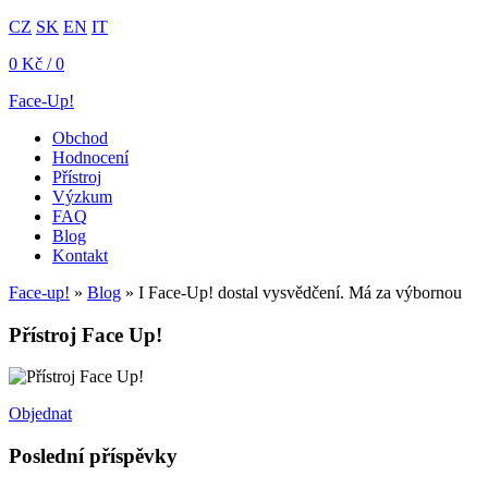
CZ
SK
EN
IT
0
Kč
/ 0
Face-Up!
Obchod
Hodnocení
Přístroj
Výzkum
FAQ
Blog
Kontakt
Face-up!
»
Blog
»
I Face-Up! dostal vysvědčení. Má za výbornou
Přístroj Face Up!
Objednat
Poslední příspěvky