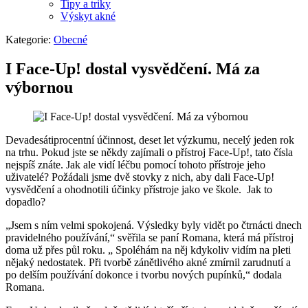
Tipy a triky
Výskyt akné
Kategorie:
Obecné
I Face-Up! dostal vysvědčení. Má za
výbornou
Devadesátiprocentní účinnost, deset let výzkumu, necelý jeden rok
na trhu. Pokud jste se někdy zajímali o přístroj Face-Up!, tato čísla
nejspíš znáte. Jak ale vidí léčbu pomocí tohoto přístroje jeho
uživatelé? Požádali jsme dvě stovky z nich, aby dali Face-Up!
vysvědčení a ohodnotili účinky přístroje jako ve škole. Jak to
dopadlo?
„Jsem s ním velmi spokojená. Výsledky byly vidět po čtrnácti dnech
pravidelného používání,“ svěřila se paní Romana, která má přístroj
doma už přes půl roku. „ Spoléhám na něj kdykoliv vidím na pleti
nějaký nedostatek. Při tvorbě zánětlivého akné zmírnil zarudnutí a
po delším používání dokonce i tvorbu nových pupínků,“ dodala
Romana.