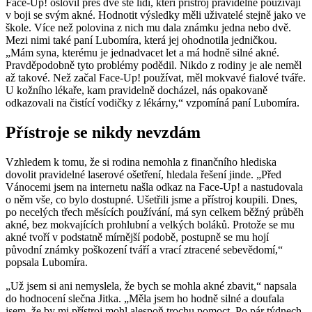
Face-Up! oslovil přes dvě stě lidí, kteří přístroj pravidelně používají
v boji se svým akné. Hodnotit výsledky měli uživatelé stejně jako ve
škole. Více než polovina z nich mu dala známku jedna nebo dvě.
Mezi nimi také paní Lubomíra, která jej ohodnotila jedničkou.
„Mám syna, kterému je jednadvacet let a má hodně silné akné.
Pravděpodobně tyto problémy podědil. Nikdo z rodiny je ale neměl
až takové. Než začal Face-Up! používat, měl mokvavé fialové tváře.
U kožního lékaře, kam pravidelně docházel, nás opakovaně
odkazovali na čistící vodičky z lékárny,“ vzpomíná paní Lubomíra.
Přístroje se nikdy nevzdám
Vzhledem k tomu, že si rodina nemohla z finančního hlediska
dovolit pravidelné laserové ošetření, hledala řešení jinde. „Před
Vánocemi jsem na internetu našla odkaz na Face-Up! a nastudovala
o něm vše, co bylo dostupné. Ušetřili jsme a přístroj koupili. Dnes,
po necelých třech měsících používání, má syn celkem běžný průběh
akné, bez mokvajících prohlubní a velkých boláků. Protože se mu
akné tvoří v podstatně mírnější podobě, postupně se mu hojí
původní známky poškození tváří a vrací ztracené sebevědomí,“
popsala Lubomíra.
„Už jsem si ani nemyslela, že bych se mohla akné zbavit,“ napsala
do hodnocení slečna Jitka. „Měla jsem ho hodně silné a doufala
jsem, že by mi přístroj mohl alespoň trochu pomoct. Po pár týdnech