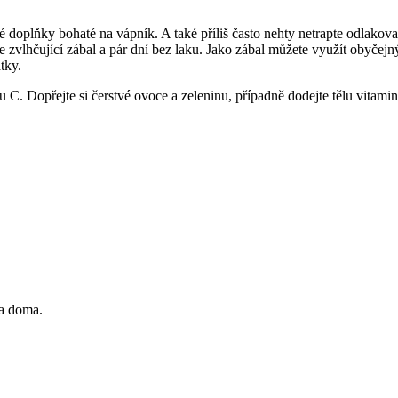
doplňky bohaté na vápník. A také příliš často nehty netrapte odlakovač
zvlhčující zábal a pár dní bez laku. Jako zábal můžete využít obyčejný o
tky.
u C. Dopřejte si čerstvé ovoce a zeleninu, případně dodejte tělu vitamin
 a doma.