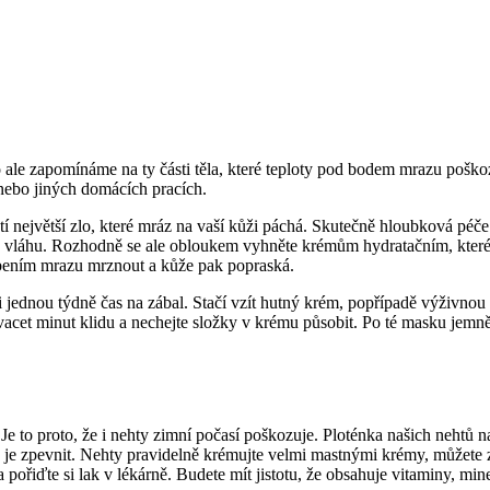
ale zapomínáme na ty části těla, které teploty pod bodem mrazu poškoz
ebo jiných domácích pracích.
 největší zlo, které mráz na vaší kůži páchá. Skutečně hloubková péče
u vláhu. Rozhodně se ale obloukem vyhněte krémům hydratačním, které 
obením mrazu mrznout a kůže pak popraská.
i jednou týdně čas na zábal. Stačí vzít hutný krém, popřípadě výživnou
 dvacet minut klidu a nechejte složky v krému působit. Po té masku jem
Je to proto, že i nehty zimní počasí poškozuje. Ploténka našich nehtů n
íte je zpevnit. Nehty pravidelně krémujte velmi mastnými krémy, můžete
a pořiďte si lak v lékárně. Budete mít jistotu, že obsahuje vitaminy, mi