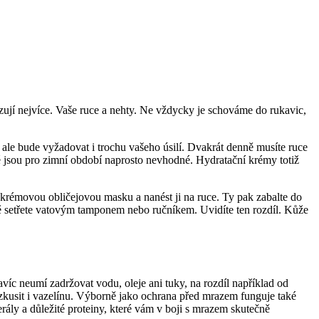
ují nejvíce. Vaše ruce a nehty. Ne vždycky je schováme do rukavic,
 ale bude vyžadovat i trochu vašeho úsilí. Dvakrát denně musíte ruce
jsou pro zimní období naprosto nevhodné. Hydratační krémy totiž
 krémovou obličejovou masku a nanést ji na ruce. Ty pak zabalte do
ně setřete vatovým tamponem nebo ručníkem. Uvidíte ten rozdíl. Kůže
avíc neumí zadržovat vodu, oleje ani tuky, na rozdíl například od
 zkusit i vazelínu. Výborně jako ochrana před mrazem funguje také
nerály a důležité proteiny, které vám v boji s mrazem skutečně