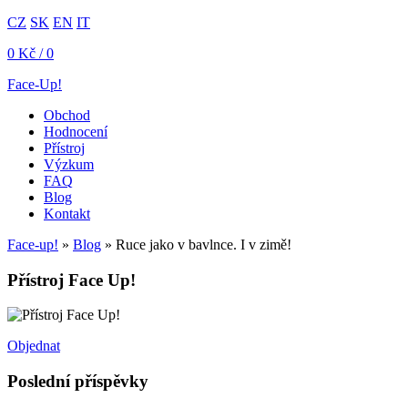
CZ
SK
EN
IT
0
Kč
/ 0
Face-Up!
Obchod
Hodnocení
Přístroj
Výzkum
FAQ
Blog
Kontakt
Face-up!
»
Blog
»
Ruce jako v bavlnce. I v zimě!
Přístroj Face Up!
Objednat
Poslední příspěvky