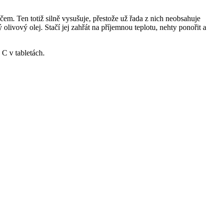
em. Ten totiž silně vysušuje, přestože už řada z nich neobsahuje
livový olej. Stačí jej zahřát na příjemnou teplotu, nehty ponořit a
 C v tabletách.