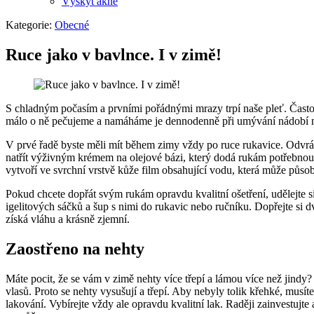
Výskyt akné
Kategorie:
Obecné
Ruce jako v bavlnce. I v zimě!
S chladným počasím a prvními pořádnými mrazy trpí naše pleť. Často 
málo o ně pečujeme a namáháme je dennodenně při umývání nádobí n
V prvé řadě byste měli mít během zimy vždy po ruce rukavice. Odvrátí
natřít výživným krémem na olejové bázi, který dodá rukám potřebno
vytvoří ve svrchní vrstvě kůže film obsahující vodu, která může půs
Pokud chcete dopřát svým rukám opravdu kvalitní ošetření, udělejte s
igelitových sáčků a šup s nimi do rukavic nebo ručníku. Dopřejte si
získá vláhu a krásně zjemní.
Zaostřeno na nehty
Máte pocit, že se vám v zimě nehty více třepí a lámou více než jindy? 
vlasů. Proto se nehty vysušují a třepí. Aby nebyly tolik křehké, mus
lakování. Vybírejte vždy ale opravdu kvalitní lak. Raději zainvestujte 