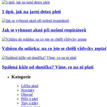
5 tipů, jak na jarní detox pleti
Jak se vyhnout akné při nošení respirátorů
Vzhůru do solárka: na co jste se chtěli vždycky zeptat
Spálená kůže od sluníčka? Víme, co na ni platí
Kategorie
Léčba akné
Novinky
Obecné
Péče o pleť
Tipy a triky