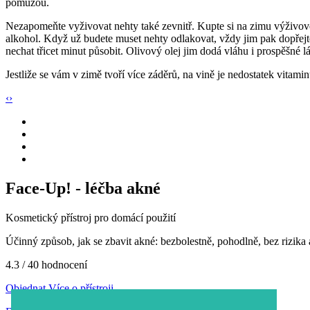
pomůžou.
Nezapomeňte vyživovat nehty také zevnitř. Kupte si na zimu výživové 
alkohol. Když už budete muset nehty odlakovat, vždy jim pak dopřejte 
nechat třicet minut působit. Olivový olej jim dodá vláhu i prospěšné lá
Jestliže se vám v zimě tvoří více záděrů, na vině je nedostatek vitamin
‹
›
Face-Up! - léčba akné
Kosmetický přístroj pro domácí použití
Účinný způsob, jak se zbavit akné: bezbolestně, pohodlně, bez rizika
4.3
/ 40 hodnocení
Objednat
Více o přístroji