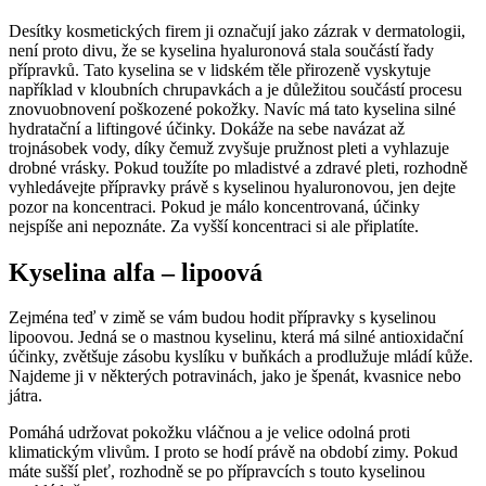
Desítky kosmetických firem ji označují jako zázrak v dermatologii,
není proto divu, že se kyselina hyaluronová stala součástí řady
přípravků. Tato kyselina se v lidském těle přirozeně vyskytuje
například v kloubních chrupavkách a je důležitou součástí procesu
znovuobnovení poškozené pokožky. Navíc má tato kyselina silné
hydratační a liftingové účinky. Dokáže na sebe navázat až
trojnásobek vody, díky čemuž zvyšuje pružnost pleti a vyhlazuje
drobné vrásky. Pokud toužíte po mladistvé a zdravé pleti, rozhodně
vyhledávejte přípravky právě s kyselinou hyaluronovou, jen dejte
pozor na koncentraci. Pokud je málo koncentrovaná, účinky
nejspíše ani nepoznáte. Za vyšší koncentraci si ale připlatíte.
Kyselina alfa – lipoová
Zejména teď v zimě se vám budou hodit přípravky s kyselinou
lipoovou. Jedná se o mastnou kyselinu, která má silné antioxidační
účinky, zvětšuje zásobu kyslíku v buňkách a prodlužuje mládí kůže.
Najdeme ji v některých potravinách, jako je špenát, kvasnice nebo
játra.
Pomáhá udržovat pokožku vláčnou a je velice odolná proti
klimatickým vlivům. I proto se hodí právě na období zimy. Pokud
máte sušší pleť, rozhodně se po přípravcích s touto kyselinou