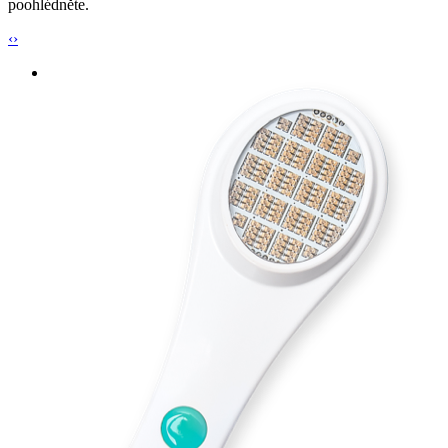
poohlédněte.
‹
›