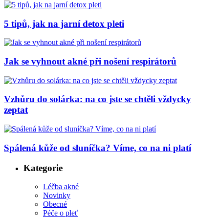
5 tipů, jak na jarní detox pleti
Jak se vyhnout akné při nošení respirátorů
Vzhůru do solárka: na co jste se chtěli vždycky
zeptat
Spálená kůže od sluníčka? Víme, co na ni platí
Kategorie
Léčba akné
Novinky
Obecné
Péče o pleť