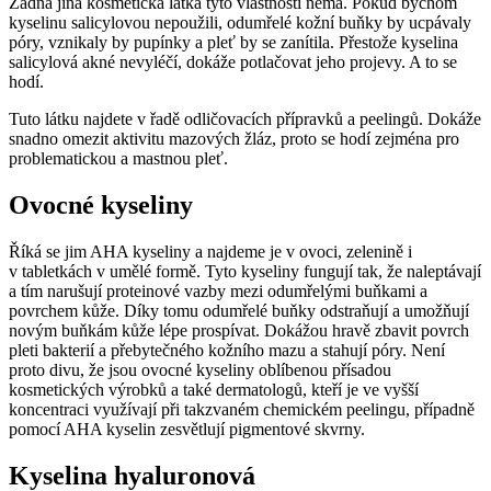
Žádná jiná kosmetická látka tyto vlastnosti nemá. Pokud bychom
kyselinu salicylovou nepoužili, odumřelé kožní buňky by ucpávaly
póry, vznikaly by pupínky a pleť by se zanítila. Přestože kyselina
salicylová akné nevyléčí, dokáže potlačovat jeho projevy. A to se
hodí.
Tuto látku najdete v řadě odličovacích přípravků a peelingů. Dokáže
snadno omezit aktivitu mazových žláz, proto se hodí zejména pro
problematickou a mastnou pleť.
Ovocné kyseliny
Říká se jim AHA kyseliny a najdeme je v ovoci, zelenině i
v tabletkách v umělé formě. Tyto kyseliny fungují tak, že naleptávají
a tím narušují proteinové vazby mezi odumřelými buňkami a
povrchem kůže. Díky tomu odumřelé buňky odstraňují a umožňují
novým buňkám kůže lépe prospívat. Dokážou hravě zbavit povrch
pleti bakterií a přebytečného kožního mazu a stahují póry. Není
proto divu, že jsou ovocné kyseliny oblíbenou přísadou
kosmetických výrobků a také dermatologů, kteří je ve vyšší
koncentraci využívají při takzvaném chemickém peelingu, případně
pomocí AHA kyselin zesvětlují pigmentové skvrny.
Kyselina hyaluronová