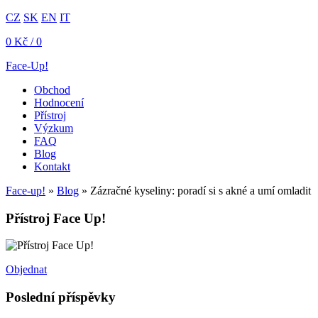
CZ
SK
EN
IT
0
Kč
/ 0
Face-Up!
Obchod
Hodnocení
Přístroj
Výzkum
FAQ
Blog
Kontakt
Face-up!
»
Blog
»
Zázračné kyseliny: poradí si s akné a umí omladit
Přístroj Face Up!
Objednat
Poslední příspěvky