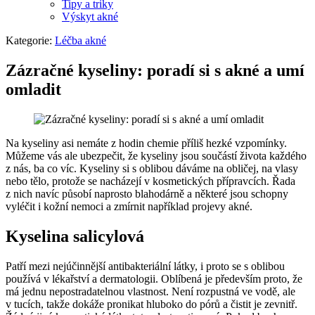
Tipy a triky
Výskyt akné
Kategorie:
Léčba akné
Zázračné kyseliny: poradí si s akné a umí
omladit
Na kyseliny asi nemáte z hodin chemie příliš hezké vzpomínky.
Můžeme vás ale ubezpečit, že kyseliny jsou součástí života každého
z nás, ba co víc. Kyseliny si s oblibou dáváme na obličej, na vlasy
nebo tělo, protože se nacházejí v kosmetických přípravcích. Řada
z nich navíc působí naprosto blahodárně a některé jsou schopny
vyléčit i kožní nemoci a zmírnit například projevy akné.
Kyselina salicylová
Patří mezi nejúčinnější antibakteriální látky, i proto se s oblibou
používá v lékařství a dermatologii. Oblíbená je především proto, že
má jednu nepostradatelnou vlastnost. Není rozpustná ve vodě, ale
v tucích, takže dokáže pronikat hluboko do pórů a čistit je zevnitř.